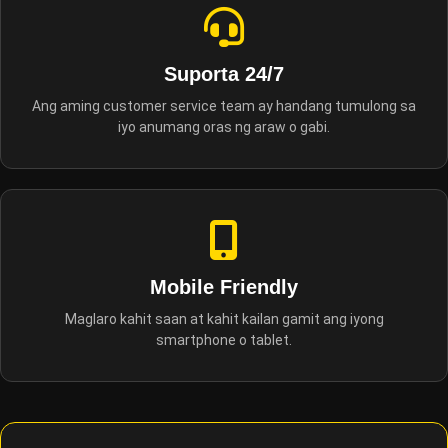
Suporta 24/7
Ang aming customer service team ay handang tumulong sa
iyo anumang oras ng araw o gabi.
Mobile Friendly
Maglaro kahit saan at kahit kailan gamit ang iyong
smartphone o tablet.