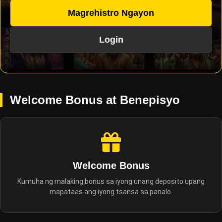
Magrehistro Ngayon
Login
Welcome Bonus at Benepisyo
Welcome Bonus
Kumuha ng malaking bonus sa iyong unang deposito upang
mapataas ang iyong tsansa sa panalo.