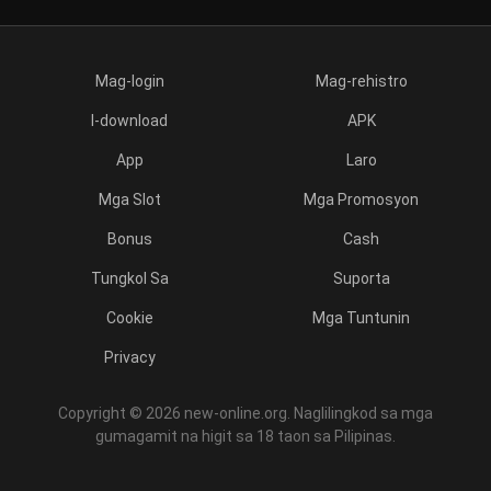
Mag-login
Mag-rehistro
I-download
APK
App
Laro
Mga Slot
Mga Promosyon
Bonus
Cash
Tungkol Sa
Suporta
Cookie
Mga Tuntunin
Privacy
Copyright © 2026 new-online.org. Naglilingkod sa mga
gumagamit na higit sa 18 taon sa Pilipinas.