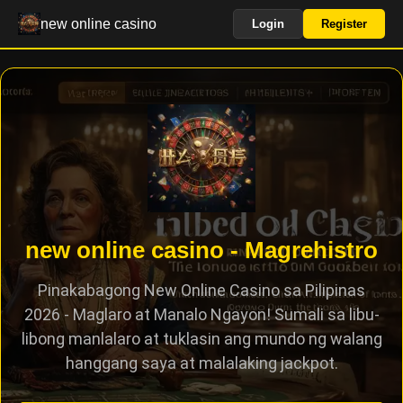
new online casino
Login
Register
new online casino - Magrehistro
Pinakabagong New Online Casino sa Pilipinas
2026 - Maglaro at Manalo Ngayon! Sumali sa libu-
libong manlalaro at tuklasin ang mundo ng walang
hanggang saya at malalaking jackpot.