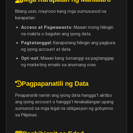
Bilang user, mayroon kang mga sumusunod na
karapatan:
Access at Pagwawasto:
Maaari mong hilingin
na makita o baguhin ang iyong data.
Pagtatanggal:
Karapatang hilingin ang pagbura
ng iyong account at data.
Opt-out:
Maaari kang tumanggi sa pagtanggap
ng marketing emails sa anumang oras.
Pagpapanatili ng Data
Pinapanatili namin ang iyong data hangga't aktibo
ang iyong account o hangga't kinakailangan upang
sumunod sa mga legal na obligasyon ng gobyerno
sa Pilipinas.