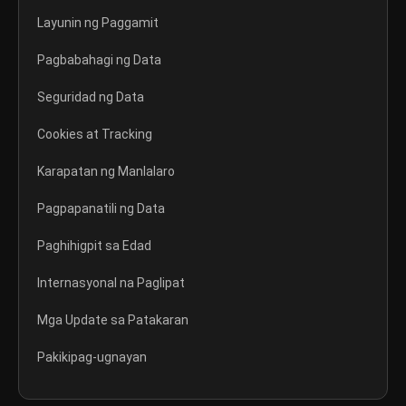
Layunin ng Paggamit
Pagbabahagi ng Data
Seguridad ng Data
Cookies at Tracking
Karapatan ng Manlalaro
Pagpapanatili ng Data
Paghihigpit sa Edad
Internasyonal na Paglipat
Mga Update sa Patakaran
Pakikipag-ugnayan