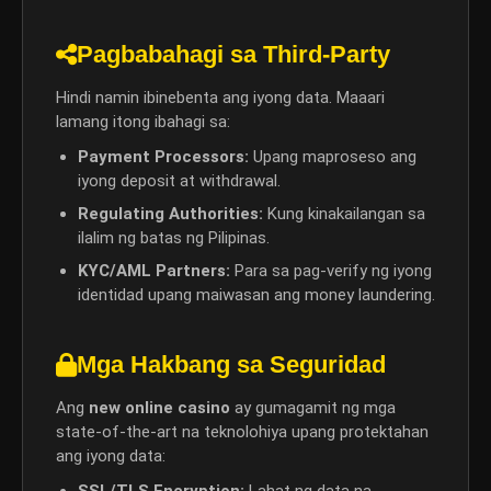
Pagbabahagi sa Third-Party
Hindi namin ibinebenta ang iyong data. Maaari
lamang itong ibahagi sa:
Payment Processors:
Upang maproseso ang
iyong deposit at withdrawal.
Regulating Authorities:
Kung kinakailangan sa
ilalim ng batas ng Pilipinas.
KYC/AML Partners:
Para sa pag-verify ng iyong
identidad upang maiwasan ang money laundering.
Mga Hakbang sa Seguridad
Ang
new online casino
ay gumagamit ng mga
state-of-the-art na teknolohiya upang protektahan
ang iyong data: