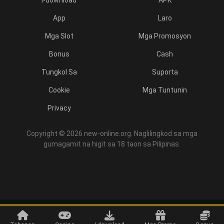
I-download
APK
App
Laro
Mga Slot
Mga Promosyon
Bonus
Cash
Tungkol Sa
Suporta
Cookie
Mga Tuntunin
Privacy
Copyright © 2026 new-online.org. Naglilingkod sa mga
gumagamit na higit sa 18 taon sa Pilipinas.